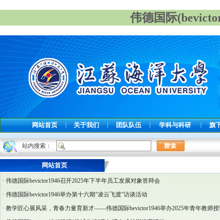
伟德国际(bevict
网站首页
|
关于我们
|
团队队伍
|
学科与科研
|
旗
站内搜索：
网站首页
·
伟德国际bevictor1946召开2025年下半年员工发展对象答辩会
·
伟德国际bevictor1946举办第十六期“凌云飞渡”访谈活动
·
教学匠心展风采，青春力量育新才——伟德国际bevictor1946举办2025年青年教师